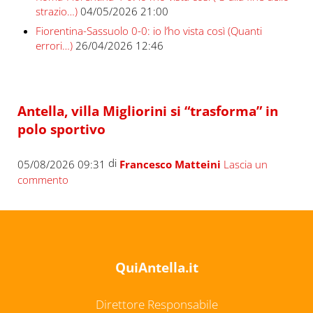
strazio…)
04/05/2026 21:00
Fiorentina-Sassuolo 0-0: io l’ho vista così (Quanti
errori…)
26/04/2026 12:46
Antella, villa Migliorini si “trasforma” in
polo sportivo
di
05/08/2026 09:31
Francesco Matteini
Lascia un
commento
QuiAntella.it
Direttore Responsabile