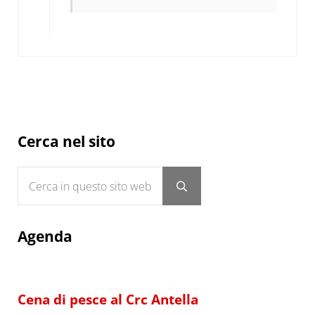
Sidebar
Cerca nel sito
Cerca in questo sito web
Submit search
Agenda
Cena di pesce al Crc Antella