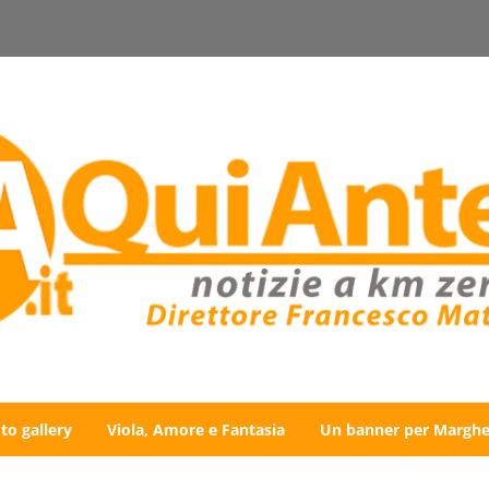
to gallery
Viola, Amore e Fantasia
Un banner per Marghe