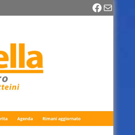
Faceboo
Email
rita
Agenda
Rimani aggiornato