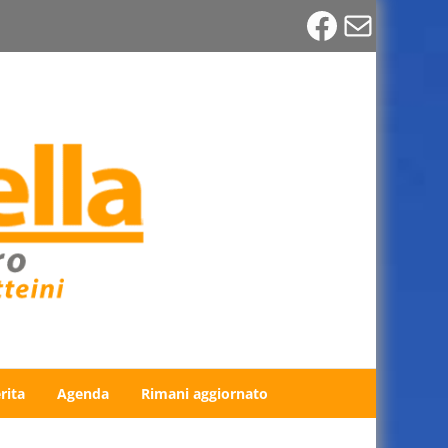
Faceboo
Email
rita
Agenda
Rimani aggiornato