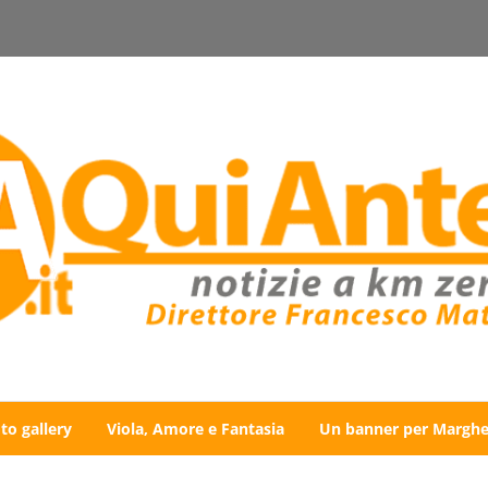
to gallery
Viola, Amore e Fantasia
Un banner per Marghe