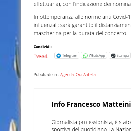
effettuarla), con l’indicazione dei nominat
In ottemperanza alle norme anti Covid-
influenzali; sarà garantito il distanziamen
mascherina per la durata del concerto.
Condividi:
Tweet
Telegram
WhatsApp
Stampa
Pubblicato in :
Agenda
,
Qui Antella
Info
Francesco Matteini
Giornalista professionista, è sta
sportiva del quotidiano La Nazio