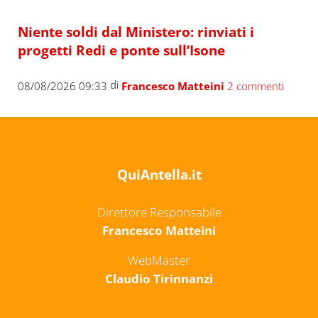
Niente soldi dal Ministero: rinviati i
progetti Redi e ponte sull’Isone
di
08/08/2026 09:33
Francesco Matteini
2 commenti
QuiAntella.it
Direttore Responsabile
Francesco Matteini
WebMaster
Claudio Tirinnanzi