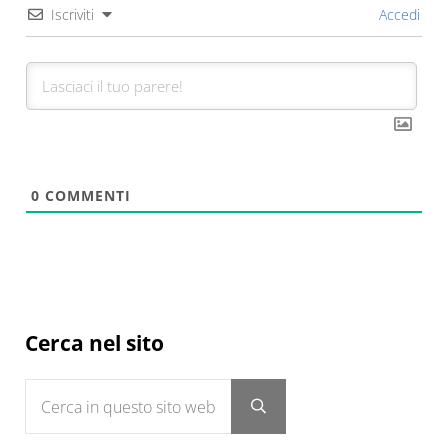
Iscriviti
Accedi
0
COMMENTI
Sidebar
Cerca nel sito
Cerca in questo sito web
Submit search