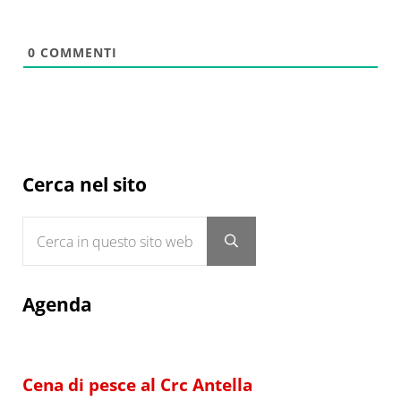
0
COMMENTI
Sidebar
Cerca nel sito
Cerca in questo sito web
Submit search
Agenda
Cena di pesce al Crc Antella