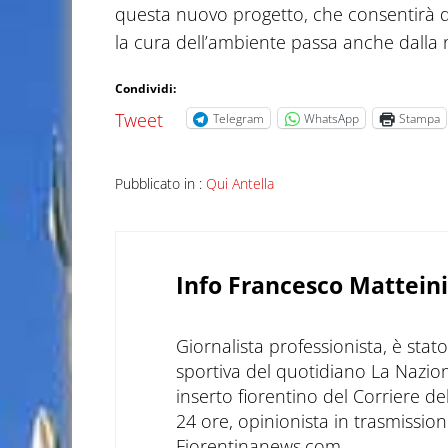
questa nuovo progetto, che consentirà di
la cura dell’ambiente passa anche dalla n
Condividi:
Tweet
Telegram
WhatsApp
Stampa
Pubblicato in :
Qui Antella
Info
Francesco Matteini
Giornalista professionista, è sta
sportiva del quotidiano La Nazio
inserto fiorentino del Corriere d
24 ore, opinionista in trasmissioni
Fiorentinanews.com