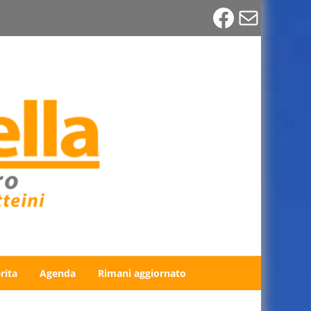
Faceboo
Email
rita
Agenda
Rimani aggiornato