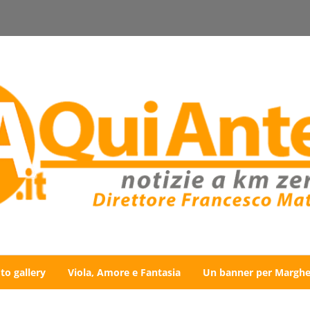
to gallery
Viola, Amore e Fantasia
Un banner per Marghe