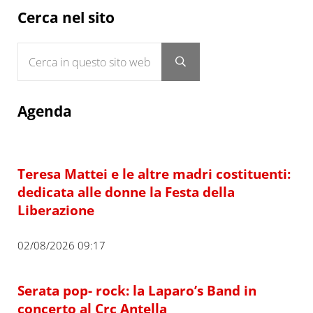
Sidebar
Cerca nel sito
Cerca in questo sito web
Submit search
Agenda
Teresa Mattei e le altre madri costituenti:
dedicata alle donne la Festa della
Liberazione
02/08/2026 09:17
Serata pop- rock: la Laparo’s Band in
concerto al Crc Antella