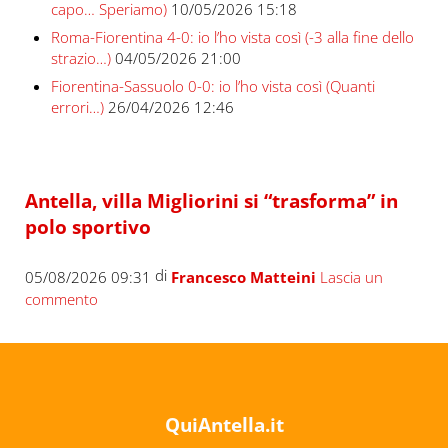
capo… Speriamo)
10/05/2026 15:18
Roma-Fiorentina 4-0: io l’ho vista così (-3 alla fine dello
strazio…)
04/05/2026 21:00
Fiorentina-Sassuolo 0-0: io l’ho vista così (Quanti
errori…)
26/04/2026 12:46
Antella, villa Migliorini si “trasforma” in
polo sportivo
di
05/08/2026 09:31
Francesco Matteini
Lascia un
commento
QuiAntella.it