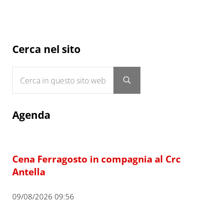
Sidebar
Cerca nel sito
Cerca in questo sito web
Submit search
Agenda
Cena Ferragosto in compagnia al Crc
Antella
09/08/2026 09:56