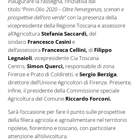
inaugurare la rassegna, l’iniziativa dal
titolo
“Prim.Olio 2020 – Oltre l’emergenza, scenari e
prospettive dell’oro verde”
con la presenza della
vicepresidente della Regione Toscana e assessore
all’Agricoltura
Stefania Saccardi,
del
sindaco
Francesco Casini
e
dell’assessora
Francesca Cellini,
di
Filippo
Legnaioli
, vicepresidente Cia Toscana
Centro,
Simon Querci,
responsabile di zona
Firenze e Prato di Coldiretti, e
Sergio Berziga
,
direttore dell’Unione Agricoltori di Firenze. Presente,
infine, il presidente della Commissione speciale
Agricoltura del Comune
Riccardo Forconi.
Sarà l’occasione per fare il punto sulle prospettive
della filiera agricola e agroalimentare nel territorio
ripolese, fiorentino e toscano, con particolare
attenzione all’olivicoltura.