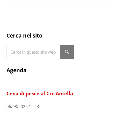
Sidebar
Cerca nel sito
Cerca in questo sito web
Submit search
Agenda
Cena di pesce al Crc Antella
06/08/2026 11:23