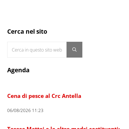
Sidebar
Cerca nel sito
Cerca in questo sito web
Submit search
Agenda
Cena di pesce al Crc Antella
06/08/2026 11:23
Teresa Mattei e le altre madri costituenti: