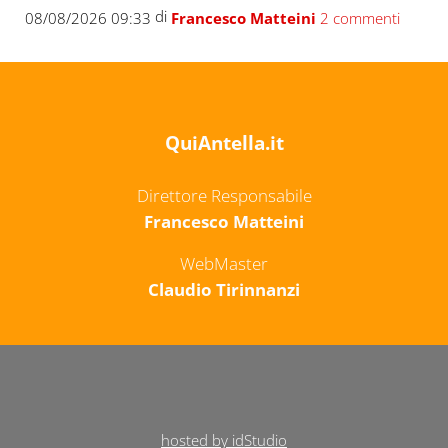
di
08/08/2026 09:33
Francesco Matteini
2 commenti
QuiAntella.it
Direttore Responsabile
Francesco Matteini
WebMaster
Claudio Tirinnanzi
hosted by idStudio