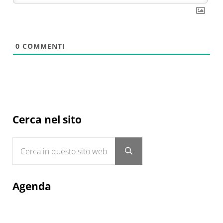
0
COMMENTI
Sidebar
Cerca nel sito
Cerca in questo sito web
Submit search
Agenda