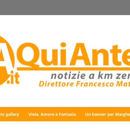
to gallery
Viola, Amore e Fantasia
Un banner per Marghe