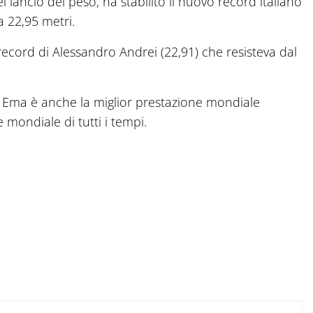
 lancio del peso, ha stabilito il nuovo record italiano
a 22,95 metri.
record di Alessandro Andrei (22,91) che resisteva dal
 a Ema è anche la miglior prestazione mondiale
 mondiale di tutti i tempi.