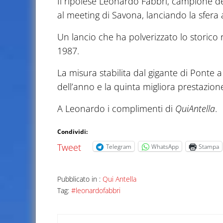
Il ripolese Leonardo Fabbri, campione del
al meeting di Savona, lanciando la sfera 
Un lancio che ha polverizzato lo storico 
1987.
La misura stabilita dal gigante di Ponte
dell’anno e la quinta migliora prestazione
A Leonardo i complimenti di
QuiAntella
.
Condividi:
Tweet
Telegram
WhatsApp
Stampa
Pubblicato in :
Qui Antella
Tag:
#leonardofabbri