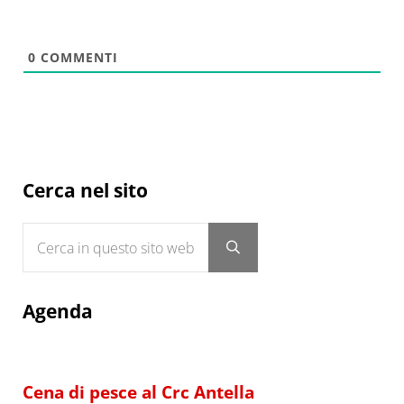
0
COMMENTI
Sidebar
Cerca nel sito
Cerca in questo sito web
Submit search
Agenda
Cena di pesce al Crc Antella