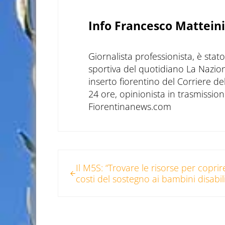
Info
Francesco Matteini
Giornalista professionista, è sta
sportiva del quotidiano La Nazio
inserto fiorentino del Corriere d
24 ore, opinionista in trasmissioni
Fiorentinanews.com
Post precedente:
Il M5S: “Trovare le risorse per coprire
costi del sostegno ai bambini disabili