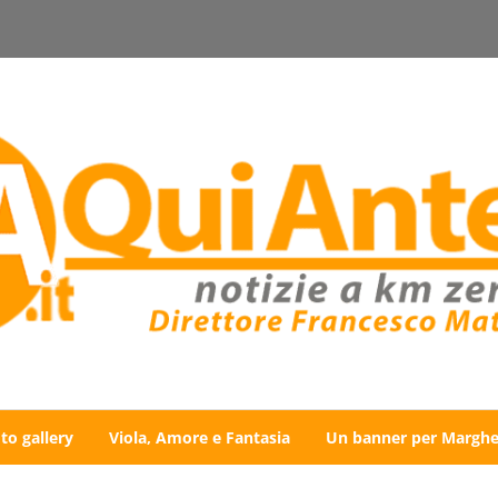
to gallery
Viola, Amore e Fantasia
Un banner per Marghe