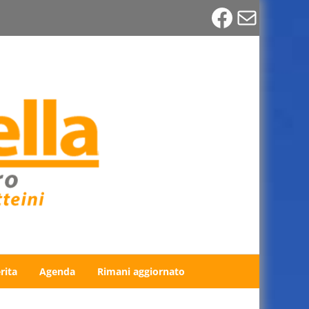
Faceboo
Email
rita
Agenda
Rimani aggiornato