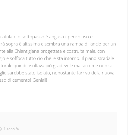
catolato o sottopasso è angusto, pericoloso e
serà sopra è altissima e sembra una rampa di lancio per un
nte alla Chiantigiana progettata e costruita male, con
o e soffoca tutto ciò che le sta intorno. Il piano stradale
aturale quindi risultava più gradevole ma siccome non si
lie sarebbe stato isolato, nonostante l’arrivo della nuova
so di cemento! Geniali!
1 anno fa