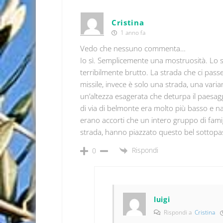
Cristina
1 anno fa
Vedo che nessuno commenta…
Io sì. Semplicemente una mostruosità. Lo s
terribilmente brutto. La strada che ci pas
missile, invece è solo una strada, una varia
un’altezza esagerata che deturpa il paesaggi
di via di belmonte era molto più basso e n
erano accorti che un intero gruppo di famig
strada, hanno piazzato questo bel sottopas
Rispondi
0
luigi
Rispondi a
Cristina