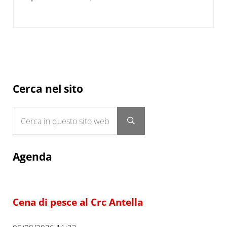
Sidebar
Cerca nel sito
Cerca in questo sito web
Submit search
Agenda
Cena di pesce al Crc Antella