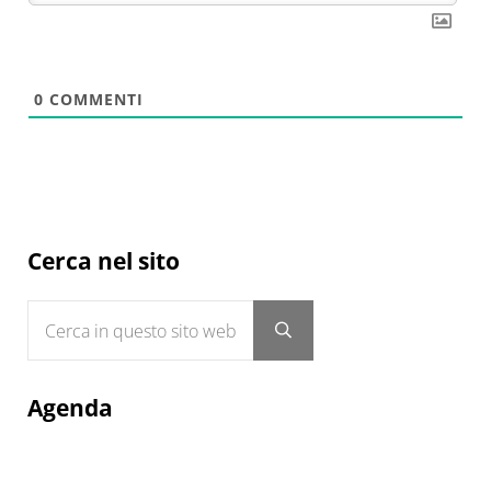
0
COMMENTI
Sidebar
Cerca nel sito
Cerca in questo sito web
Submit search
Agenda