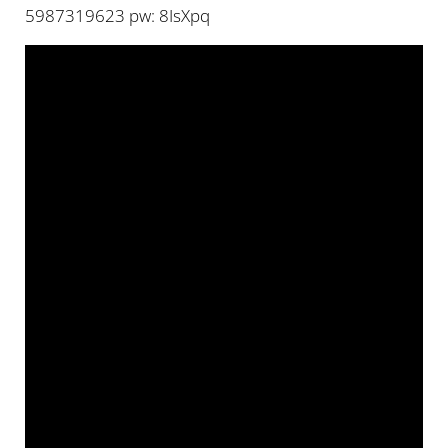
5987319623 pw: 8IsXpq