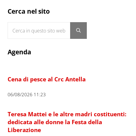
Sidebar
Cerca nel sito
Cerca in questo sito web
Submit search
Agenda
Cena di pesce al Crc Antella
06/08/2026 11:23
Teresa Mattei e le altre madri costituenti:
dedicata alle donne la Festa della
Liberazione