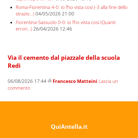
Roma-Fiorentina 4-0: io l’ho vista così (-3 alla fine dello
strazio…)
04/05/2026 21:00
Fiorentina-Sassuolo 0-0: io l’ho vista così (Quanti
errori…)
26/04/2026 12:46
Via il cemento dal piazzale della scuola
Redi
di
06/08/2026 17:44
Francesco Matteini
Lascia un
commento
QuiAntella.it