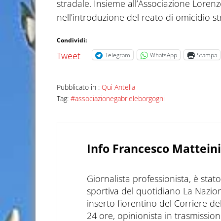
stradale. Insieme all’Associazione Lorenz
nell’introduzione del reato di omicidio st
Condividi:
Tweet
Telegram
WhatsApp
Stampa
Pubblicato in :
Qui Antella
Tag:
#associazionegabrieleborgogni
Info
Francesco Matteini
Giornalista professionista, è sta
sportiva del quotidiano La Nazio
inserto fiorentino del Corriere d
24 ore, opinionista in trasmissioni