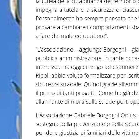
la tutela della cittadinanza del territori
impegna a tutelare la sicurezza di ciasc
Personalmente ho sempre pensato che ‘f
provare a cambiare i comportamenti sbag
a fare del male ed uccidere”.
“L’associazione – aggiunge Borgogni – già 
pubblica amministrazione, in tante occasi
interesse, ma oggi ci tengo ad esprimere
Ripoli abbia voluto formalizzare per iscr
sicurezza stradale. Quindi grazie all’Amm
il primo di tanti progetti. Come ho già de
allarmante di morti sulle strade purtropp
L’Associazione Gabriele Borgogni Onlus, c
sostegno della prevenzione e della sicurez
per dare giustizia ai familiari delle vittim