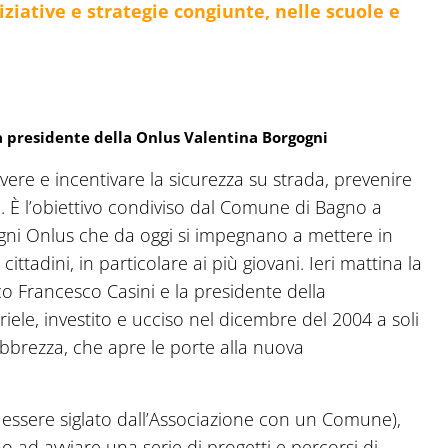
ziative e strategie congiunte, nelle scuole e
la presidente della Onlus Valentina Borgogni
ere e incentivare la sicurezza su strada, prevenire
me. È l’obiettivo condiviso dal Comune di Bagno a
ogni Onlus che da oggi si impegnano a mettere in
cittadini, in particolare ai più giovani. Ieri mattina la
aco Francesco Casini e la presidente della
iele, investito e ucciso nel dicembre del 2004 a soli
ebbrezza, che apre le porte alla nuova
d essere siglato dall’Associazione con un Comune),
 ad avviare una serie di progetti e percorsi di