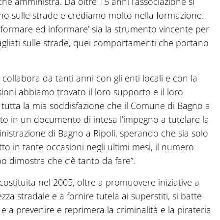
o che amministra. Da oltre 15 anni l’associazione si
uno sulle strade e crediamo molto nella formazione.
ormare ed informare’ sia la strumento vincente per
liati sulle strade, quei comportamenti che portano
collabora da tanti anni con gli enti locali e con la
oni abbiamo trovato il loro supporto e il loro
 tutta la mia soddisfazione che il Comune di Bagno a
itto in un documento di intesa l’impegno a tutelare la
inistrazione di Bagno a Ripoli, sperando che sia solo
tto in tante occasioni negli ultimi mesi, il numero
o dimostra che c’è tanto da fare”.
ostituita nel 2005, oltre a promuovere iniziative a
za stradale e a fornire tutela ai superstiti, si batte
e e a prevenire e reprimera la criminalità e la pirateria