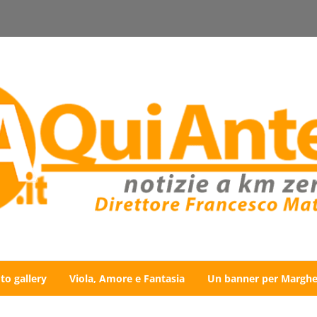
to gallery
Viola, Amore e Fantasia
Un banner per Marghe