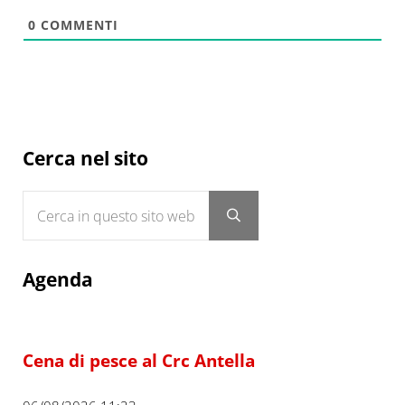
0
COMMENTI
Sidebar
Cerca nel sito
Cerca in questo sito web
Submit search
Agenda
Cena di pesce al Crc Antella