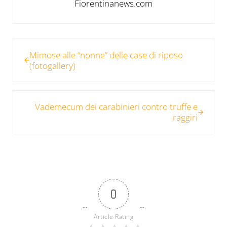
Fiorentinanews.com
Post precedente:
Mimose alle “nonne” delle case di riposo
(fotogallery)
Post successivo:
Vademecum dei carabinieri contro truffe e
raggiri
0
Article Rating