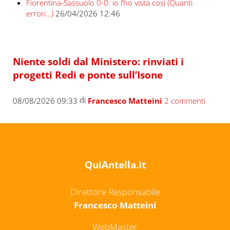
Fiorentina-Sassuolo 0-0: io l’ho vista così (Quanti
errori…)
26/04/2026 12:46
Niente soldi dal Ministero: rinviati i
progetti Redi e ponte sull’Isone
di
08/08/2026 09:33
Francesco Matteini
2 commenti
QuiAntella.it
Direttore Responsabile
Francesco Matteini
WebMaster