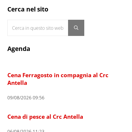
Sidebar
Cerca nel sito
Cerca in questo sito web
Submit search
Agenda
Cena Ferragosto in compagnia al Crc
Antella
09/08/2026 09:56
Cena di pesce al Crc Antella
06/08/2026 11:23