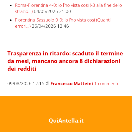
Roma-Fiorentina 4-0: io l’ho vista così (-3 alla fine dello
strazio…)
04/05/2026 21:00
Fiorentina-Sassuolo 0-0: io l’ho vista così (Quanti
errori…)
26/04/2026 12:46
Trasparenza in ritardo: scaduto il termine
da mesi, mancano ancora 8 dichiarazioni
dei redditi
di
09/08/2026 12:15
Francesco Matteini
1 commento
QuiAntella.it