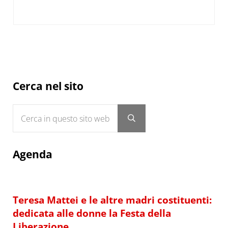
Sidebar
Cerca nel sito
Cerca in questo sito web
Submit search
Agenda
Teresa Mattei e le altre madri costituenti:
dedicata alle donne la Festa della
Liberazione