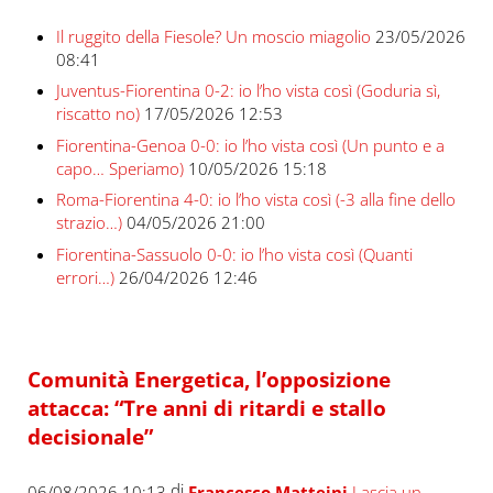
Il ruggito della Fiesole? Un moscio miagolio
23/05/2026
08:41
Juventus-Fiorentina 0-2: io l’ho vista così (Goduria sì,
riscatto no)
17/05/2026 12:53
Fiorentina-Genoa 0-0: io l’ho vista così (Un punto e a
capo… Speriamo)
10/05/2026 15:18
Roma-Fiorentina 4-0: io l’ho vista così (-3 alla fine dello
strazio…)
04/05/2026 21:00
Fiorentina-Sassuolo 0-0: io l’ho vista così (Quanti
errori…)
26/04/2026 12:46
Comunità Energetica, l’opposizione
attacca: “Tre anni di ritardi e stallo
decisionale”
di
06/08/2026 10:13
Francesco Matteini
Lascia un