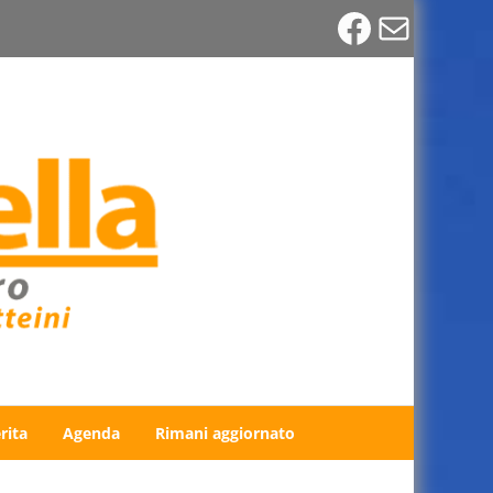
Faceboo
Email
rita
Agenda
Rimani aggiornato