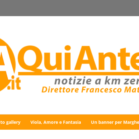
to gallery
Viola, Amore e Fantasia
Un banner per Marghe