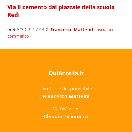
Via il cemento dal piazzale della scuola
Redi
di
06/08/2026 17:44
Francesco Matteini
Lascia un
commento
QuiAntella.it
Direttore Responsabile
Francesco Matteini
WebMaster
Claudio Tirinnanzi