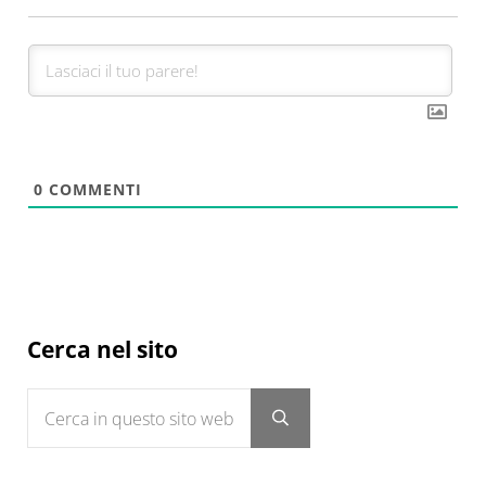
0
COMMENTI
Sidebar
Cerca nel sito
Cerca in questo sito web
Submit search