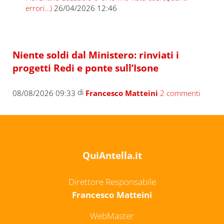
errori…)
26/04/2026 12:46
Niente soldi dal Ministero: rinviati i
progetti Redi e ponte sull’Isone
di
08/08/2026 09:33
Francesco Matteini
2 commenti
QuiAntella.it
Direttore Responsabile
Francesco Matteini
WebMaster