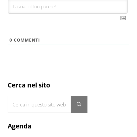
0
COMMENTI
Sidebar
Cerca nel sito
Cerca in questo sito web
Submit search
Agenda