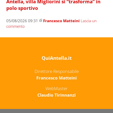
Antella, villa Migliorini si “trasforma” in
polo sportivo
di
05/08/2026 09:31
Francesco Matteini
Lascia un
commento
QuiAntella.it
Direttore Responsabile
Francesco Matteini
WebMaster
Claudio Tirinnanzi