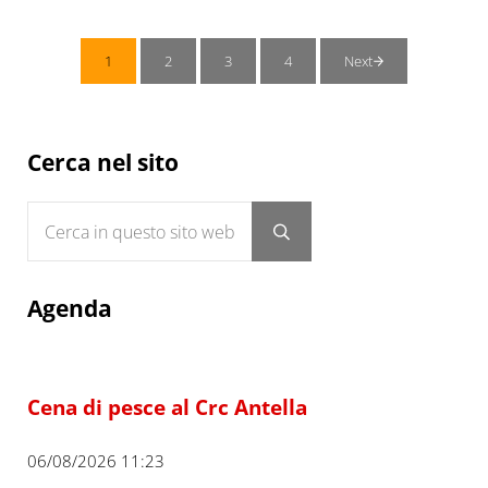
1
2
3
4
Next
Pagina
Pagina
Pagina
Pagina
Sidebar
Cerca nel sito
Cerca in questo sito web
Submit search
Agenda
Cena di pesce al Crc Antella
06/08/2026 11:23