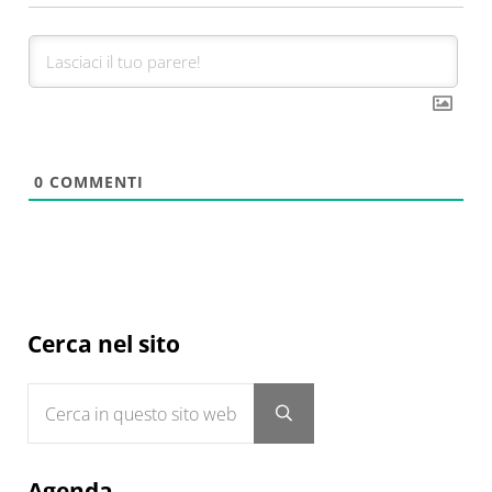
0
COMMENTI
Sidebar
Cerca nel sito
Cerca in questo sito web
Submit search
Agenda