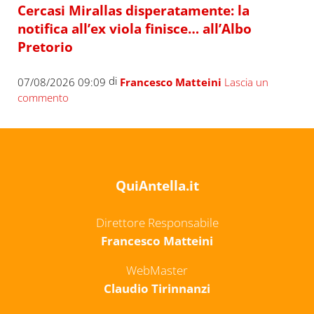
Cercasi Mirallas disperatamente: la
notifica all’ex viola finisce… all’Albo
Pretorio
di
07/08/2026 09:09
Francesco Matteini
Lascia un
commento
QuiAntella.it
Direttore Responsabile
Francesco Matteini
WebMaster
Claudio Tirinnanzi