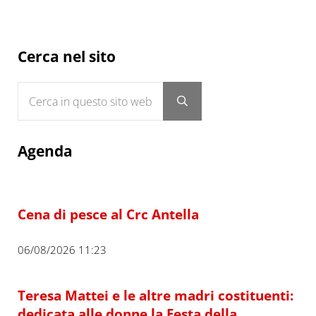
Sidebar
Cerca nel sito
Cerca in questo sito web
Submit search
Agenda
Cena di pesce al Crc Antella
06/08/2026 11:23
Teresa Mattei e le altre madri costituenti:
dedicata alle donne la Festa della