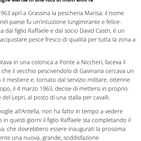
1963 aprì a Grassina la pescheria Marisa, il nome
nel paese fu un’intuizione lungimirante e felice.
dal figlio Raffaele e dal socio David Castri, è un
acquistare pesce fresco di qualità per tutta la zona a
tava in una colonica a Ponte a Niccheri, faceva il
e che il vecchio pescivendolo di Gavinana cercava un
l mestiere e, tornato dal servizio militare, ottenne
po, il 4 marzo 1963, decise di mettersi in proprio
el Lepri, al posto di una stalla per cavalli.
glie all’Antella, non ha fatto in tempo a vedere
in questi giorni il figlio Raffaele sta completando il
iana, che dovrebbero essere inaugurati la prossima
mente una nuova, grande, soddisfazione.