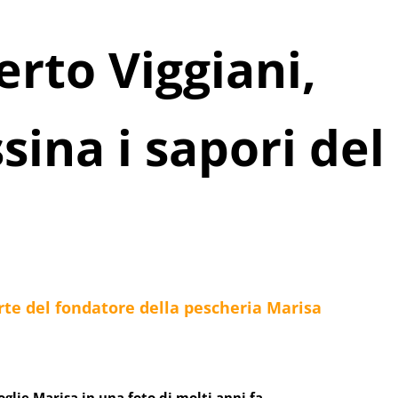
rto Viggiani,
sina i sapori del
orte del fondatore della pescheria Marisa
glie Marisa in una foto di molti anni fa