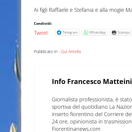
Ai figli Raffaele e Stefania e alla mogie 
Condividi:
Tweet
Telegram
WhatsApp
Stampa
Pubblicato in :
Qui Antella
Info
Francesco Matteini
Giornalista professionista, è sta
sportiva del quotidiano La Nazio
inserto fiorentino del Corriere d
24 ore, opinionista in trasmissioni
Fiorentinanews.com