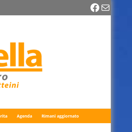
Faceboo
Email
rita
Agenda
Rimani aggiornato