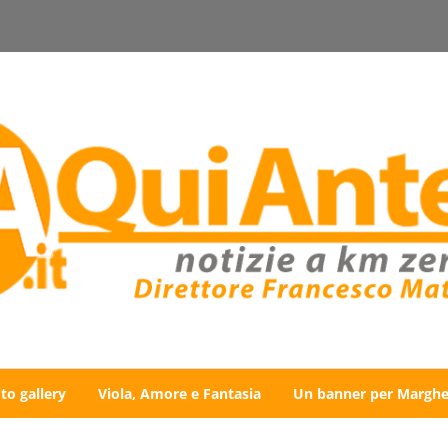
to gallery
Viola, Amore e Fantasia
Un banner per Marghe