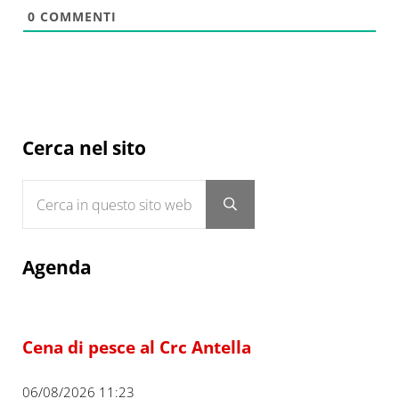
0
COMMENTI
Sidebar
Cerca nel sito
Cerca in questo sito web
Submit search
Agenda
Cena di pesce al Crc Antella
06/08/2026 11:23