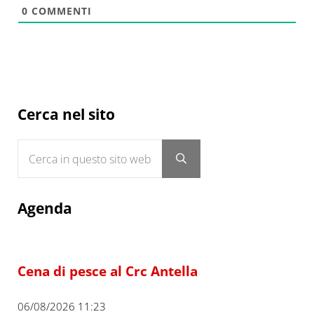
0
COMMENTI
Sidebar
Cerca nel sito
Cerca in questo sito web
Submit search
Agenda
Cena di pesce al Crc Antella
06/08/2026 11:23