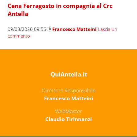
Cena Ferragosto in compagnia al Crc
Antella
di
09/08/2026 09:56
Francesco Matteini
Lascia un
commento
QuiAntella.it
Direttore Responsabile
Francesco Matteini
WebMaster
Claudio Tirinnanzi