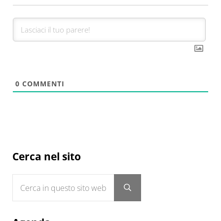
0
COMMENTI
Sidebar
Cerca nel sito
Cerca in questo sito web
Submit search