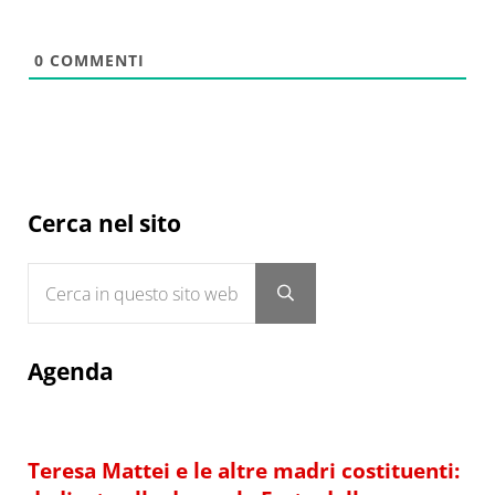
0
COMMENTI
Sidebar
Cerca nel sito
Cerca in questo sito web
Submit search
Agenda
Teresa Mattei e le altre madri costituenti: