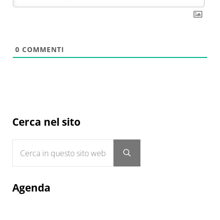
0
COMMENTI
Sidebar
Cerca nel sito
Cerca in questo sito web
Submit search
Agenda