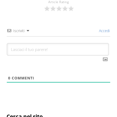
Article Rating
Iscriviti
Accedi
0
COMMENTI
Sidebar
Cerca nel sito