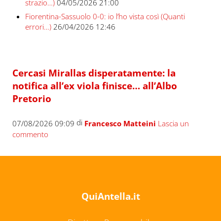
strazio…)
04/05/2026 21:00
Fiorentina-Sassuolo 0-0: io l’ho vista così (Quanti
errori…)
26/04/2026 12:46
Cercasi Mirallas disperatamente: la
notifica all’ex viola finisce… all’Albo
Pretorio
di
07/08/2026 09:09
Francesco Matteini
Lascia un
commento
QuiAntella.it