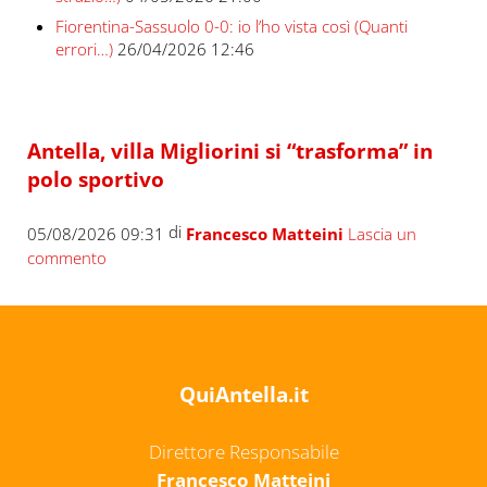
Fiorentina-Sassuolo 0-0: io l’ho vista così (Quanti
errori…)
26/04/2026 12:46
Antella, villa Migliorini si “trasforma” in
polo sportivo
di
05/08/2026 09:31
Francesco Matteini
Lascia un
commento
QuiAntella.it
Direttore Responsabile
Francesco Matteini