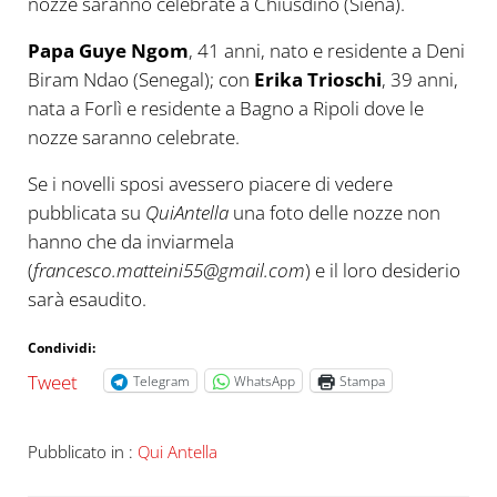
nozze saranno celebrate a Chiusdino (Siena).
Papa Guye Ngom
, 41 anni, nato e residente a Deni
Biram Ndao (Senegal); con
Erika Trioschi
, 39 anni,
nata a Forlì e residente a Bagno a Ripoli dove le
nozze saranno celebrate.
Se i novelli sposi avessero piacere di vedere
pubblicata su
QuiAntella
una foto delle nozze non
hanno che da inviarmela
(
francesco.matteini55@gmail.com
) e il loro desiderio
sarà esaudito.
Condividi:
Tweet
Telegram
WhatsApp
Stampa
Pubblicato in :
Qui Antella