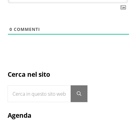
0
COMMENTI
Sidebar
Cerca nel sito
Cerca in questo sito web
Submit search
Agenda