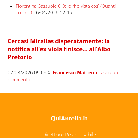
Fiorentina-Sassuolo 0-0: io l’ho vista così (Quanti
errori…)
26/04/2026 12:46
Cercasi Mirallas disperatamente: la
notifica all’ex viola finisce… all’Albo
Pretorio
di
07/08/2026 09:09
Francesco Matteini
Lascia un
commento
QuiAntella.it
Direttore Responsabile