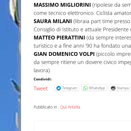
MASSIMO MIGLIORINI
(ripolese da semp
come tecnico elettronico. Ciclista amator
SAURA MILANI
(libraia part time presso
Consiglio di Istituto e attuale Presidente
MATTEO PIERATTINI
(da sempre interess
turistico e a fine anni ’90 ha fondato una a
GIAN DOMENICO VOLPI
(piccolo impre
da sempre ritiene un dovere civico impeg
lavora).
Condividi:
Tweet
Telegram
WhatsApp
Stampa
Pubblicato in :
Qui Antella