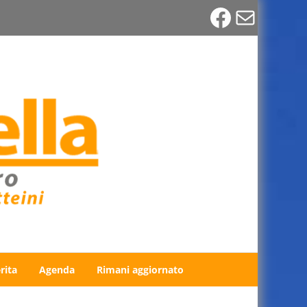
Faceboo
Email
rita
Agenda
Rimani aggiornato