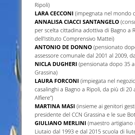
Ripoli)
LARA CECCONI
(impegnata nel mondo del
ANNALISA CIACCI SANTANGELO
(consu
per scelta cittadina adottiva di Bagno a 
dell’Istituto Comprensivo Mattei)
ANTONIO DE DONNO
(pensionato dopo 
assessore comunale dal 2001 al 2009, da
NICLA DUGHERI
(pensionata dopo 35 an
Grassina)
LAURA FORCONI
(impiegata nel negozio
casalinghi a Bagno a Ripoli, da più di 20
Alfiere”)
MARTINA MASI
(insieme ai genitori gest
presidente del CCN Grassina e le sue Bot
GIULIANO MERLINI
(maestro artigiano 
Liutaio dal 1993 e dal 2015 scuola di liu