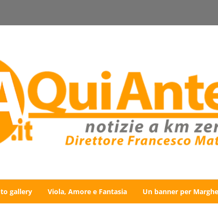
to gallery
Viola, Amore e Fantasia
Un banner per Marghe