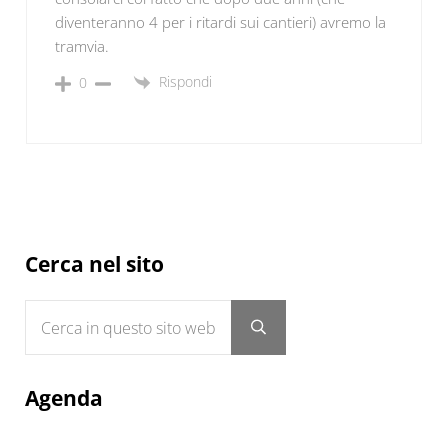
diventeranno 4 per i ritardi sui cantieri) avremo la
tramvia.
Rispondi
0
Sidebar
Cerca nel sito
Cerca in questo sito web
Submit search
Agenda