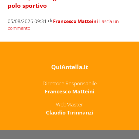
polo sportivo
di
05/08/2026 09:31
Francesco Matteini
Lascia un
commento
QuiAntella.it
Direttore Responsabile
Francesco Matteini
WebMaster
Claudio Tirinnanzi