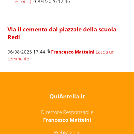
errori…)
26/04/2026 12:46
Via il cemento dal piazzale della scuola
Redi
di
06/08/2026 17:44
Francesco Matteini
Lascia un
commento
QuiAntella.it
Direttore Responsabile
Francesco Matteini
WebMaster