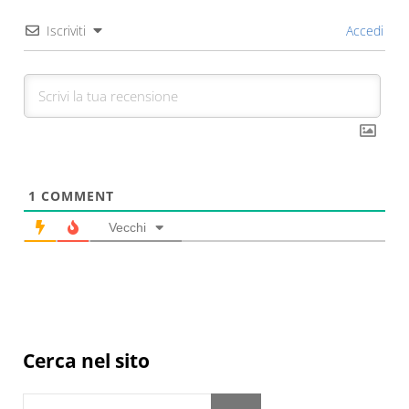
Iscriviti
Accedi
1
COMMENT
Vecchi
Sidebar
Cerca nel sito
Cerca in questo sito web