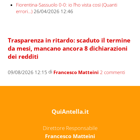
Fiorentina-Sassuolo 0-0: io l’ho vista così (Quanti
errori…)
26/04/2026 12:46
Trasparenza in ritardo: scaduto il termine
da mesi, mancano ancora 8 dichiarazioni
dei redditi
di
09/08/2026 12:15
Francesco Matteini
2 commenti
QuiAntella.it
Direttore Responsabile
Francesco Matteini