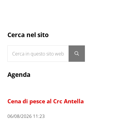
Sidebar
Cerca nel sito
Cerca in questo sito web
Submit search
Agenda
Cena di pesce al Crc Antella
06/08/2026 11:23