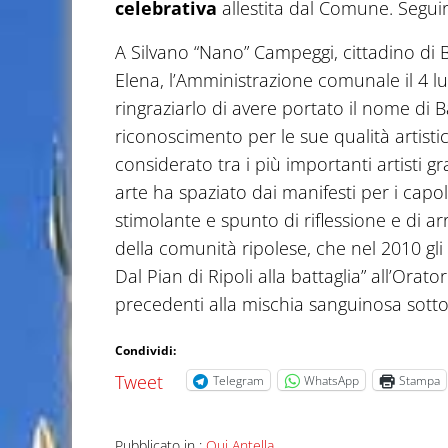
celebrativa
allestita dal Comune. Seguirà
A Silvano “Nano” Campeggi, cittadino di B
Elena, l’Amministrazione comunale il 4 lu
ringraziarlo di avere portato il nome di 
riconoscimento per le sue qualità artisti
considerato tra i più importanti artisti g
arte ha spaziato dai manifesti per i capo
stimolante e spunto di riflessione e di ar
della comunità ripolese, che nel 2010 gl
Dal Pian di Ripoli alla battaglia” all’Ora
precedenti alla mischia sanguinosa sotto 
Condividi:
Tweet
Telegram
WhatsApp
Stampa
Pubblicato in :
Qui Antella