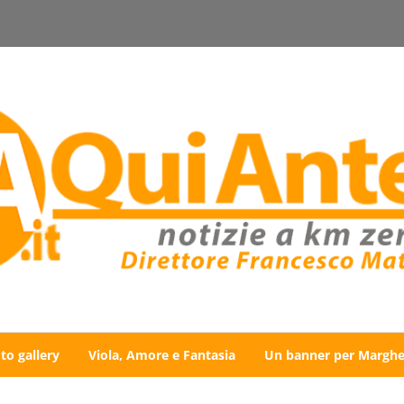
to gallery
Viola, Amore e Fantasia
Un banner per Marghe