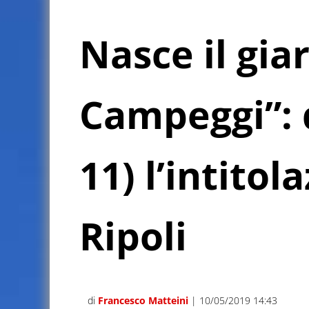
Nasce il gi
Campeggi”: 
11) l’intito
Ripoli
di
Francesco Matteini
| 10/05/2019 14:43