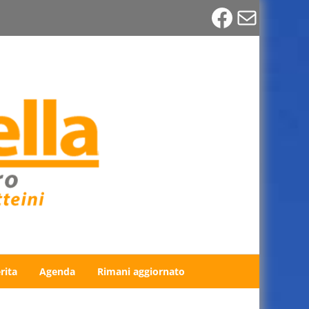
Faceboo
Email
rita
Agenda
Rimani aggiornato