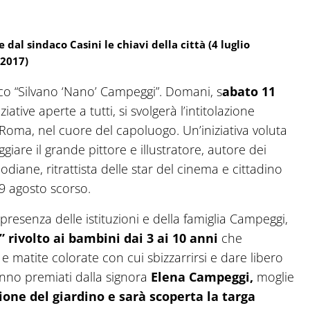
dal sindaco Casini le chiavi della città (4 luglio
2017)
ico “Silvano ‘Nano’ Campeggi”. Domani, s
abato 11
ative aperte a tutti, si svolgerà l’intitolazione
a Roma, nel cuore del capoluogo. Un’iniziativa voluta
are il grande pittore e illustratore, autore dei
odiane, ritrattista delle star del cinema e cittadino
29 agosto scorso.
 presenza delle istituzioni e della famiglia Campeggi,
rivolto ai bambini dai 3 ai 10 anni
che
 matite colorate con cui sbizzarrirsi e dare libero
aranno premiati dalla signora
Elena Campeggi,
moglie
zione del giardino e sarà scoperta la targa