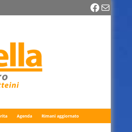
Faceboo
Email
rita
Agenda
Rimani aggiornato