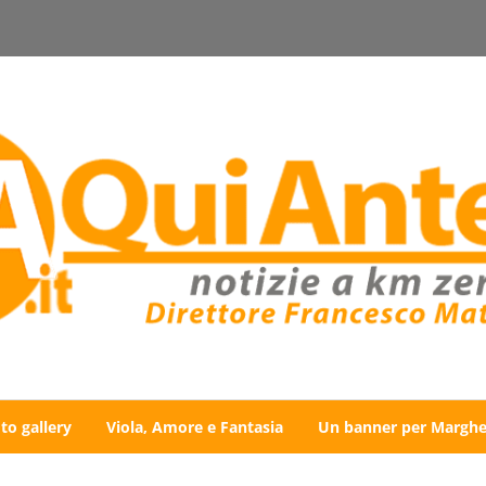
to gallery
Viola, Amore e Fantasia
Un banner per Marghe