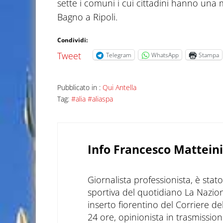
sette i comuni i cui cittadini hanno una 
Bagno a Ripoli.
Condividi:
Tweet
Telegram
WhatsApp
Stampa
Pubblicato in :
Qui Antella
Tag:
#alia #aliaspa
Info
Francesco Matteini
Giornalista professionista, è sta
sportiva del quotidiano La Nazio
inserto fiorentino del Corriere d
24 ore, opinionista in trasmissioni