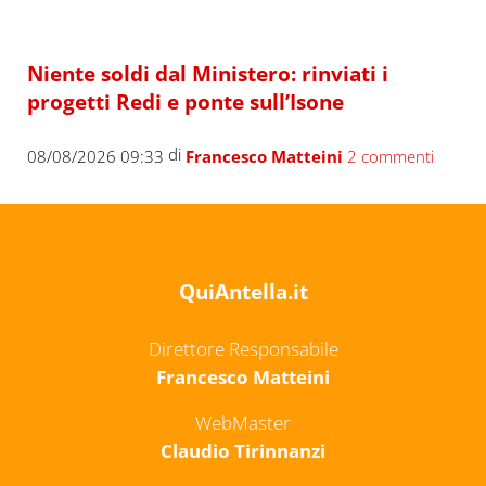
Niente soldi dal Ministero: rinviati i
progetti Redi e ponte sull’Isone
di
08/08/2026 09:33
Francesco Matteini
2 commenti
QuiAntella.it
Direttore Responsabile
Francesco Matteini
WebMaster
Claudio Tirinnanzi