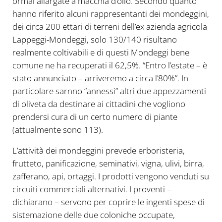
ormai allargate a macchia d’olio. Secondo quanto
hanno riferito alcuni rappresentanti dei mondeggini,
dei circa 200 ettari di terreni dell’ex azienda agricola
Lappeggi-Mondeggi, solo 130/140 risultano
realmente coltivabili e di questi Mondeggi bene
comune ne ha recuperati il 62,5%. “Entro l’estate – è
stato annunciato – arriveremo a circa l’80%”. In
particolare sarnno “annessi” altri due appezzamenti
di oliveta da destinare ai cittadini che vogliono
prendersi cura di un certo numero di piante
(attualmente sono 113).
L’attività dei mondeggini prevede erboristeria,
frutteto, panificazione, seminativi, vigna, ulivi, birra,
zafferano, api, ortaggi. I prodotti vengono venduti su
circuiti commerciali alternativi. I proventi –
dichiarano – servono per coprire le ingenti spese di
sistemazione delle due coloniche occupate,