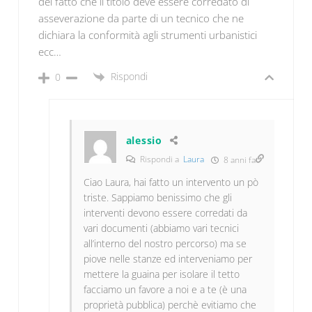
del fatto che il titolo deve essere corredato di
asseverazione da parte di un tecnico che ne
dichiara la conformità agli strumenti urbanistici
ecc…
Rispondi
0
alessio
Rispondi a
Laura
8 anni fa
Ciao Laura, hai fatto un intervento un pò
triste. Sappiamo benissimo che gli
interventi devono essere corredati da
vari documenti (abbiamo vari tecnici
all’interno del nostro percorso) ma se
piove nelle stanze ed interveniamo per
mettere la guaina per isolare il tetto
facciamo un favore a noi e a te (è una
proprietà pubblica) perchè evitiamo che