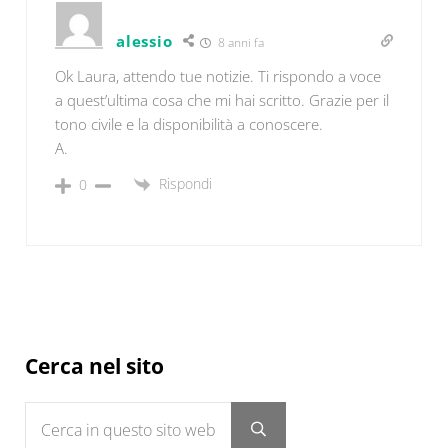
alessio
8 anni fa
Ok Laura, attendo tue notizie. Ti rispondo a voce
a quest’ultima cosa che mi hai scritto. Grazie per il
tono civile e la disponibilità a conoscere.
A.
Rispondi
0
Sidebar
Cerca nel sito
Cerca in questo sito web
Submit search